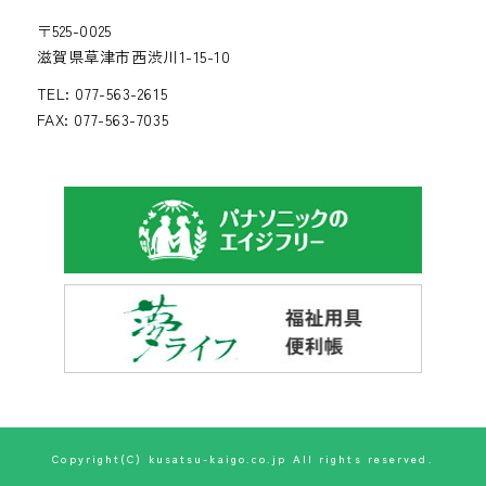
〒525-0025
滋賀県草津市西渋川1-15-10
TEL: 077-563-2615
FAX: 077-563-7035
Copyright(C)
kusatsu-kaigo.co.jp
All rights reserved.