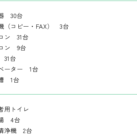
器 30台
機（コピー・FAX） 3台
コン 31台
コン 9台
 31台
ベーター 1台
槽 1台
者用トイレ
場 4台
清浄機 2台