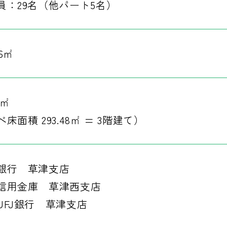
員：29名（他パート5名）
96㎡
0㎡
床面積 293.48㎡ = 3階建て）
銀行 草津支店
信用金庫 草津西支店
UFJ銀行 草津支店