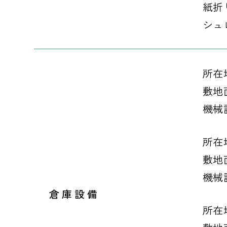
紙折
シュ
所在
敷地面
機械
所在
敷地面
機械
倉庫設備
所在