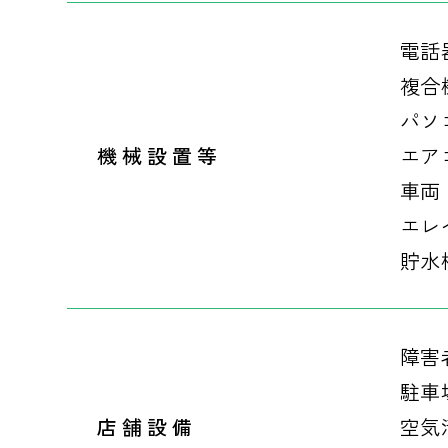
電話
複合
パソ
機械設置等
エア
車両
エレ
貯水
障害
駐車
店舗設備
空気