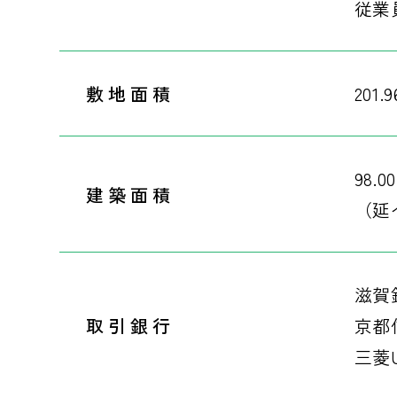
従業
敷地面積
201.
98.0
建築面積
（延べ
滋賀
取引銀行
京都
三菱